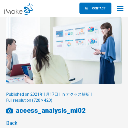
CONTACT
Published on
2021年1月17日
in
アクセス解析
Full resolution (720 × 420)
access_analysis_mi02
Back