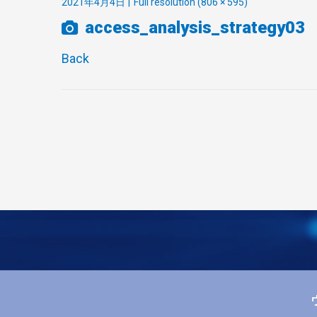
2021年4月4日
Full resolution (806 × 595)
access_analysis_strategy03
Back