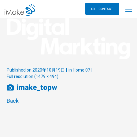
CONTACT
Published on
2020年10月19日
in
Home 07
Full resolution (1479 × 494)
imake_topw
Back