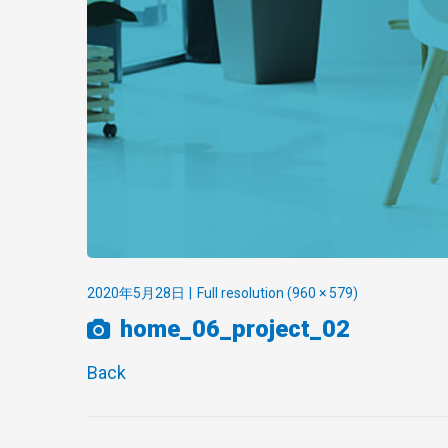
2020年5月28日
Full resolution (960 × 579)
home_06_project_02
Back