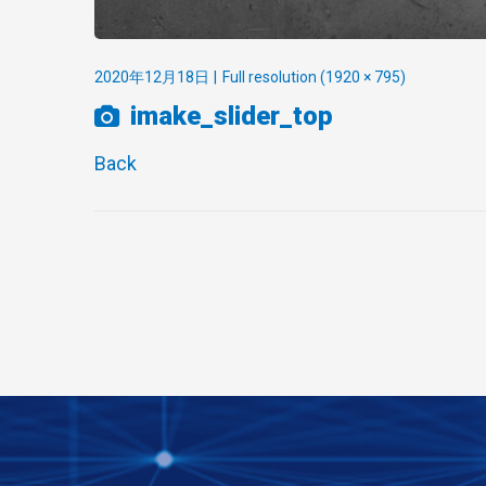
2020年12月18日
Full resolution (1920 × 795)
imake_slider_top
Back