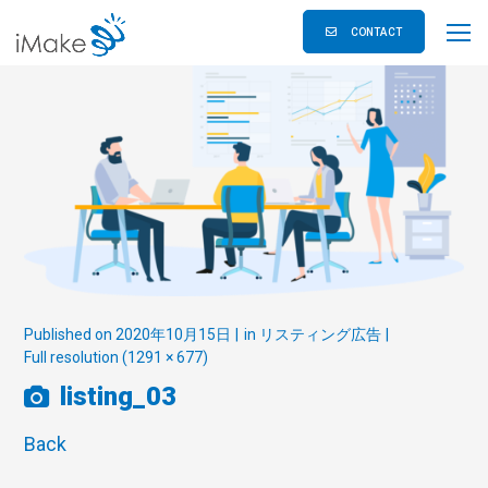
CONTACT
Published on
2020年10月15日
in
リスティング広告
Full resolution (1291 × 677)
listing_03
Back