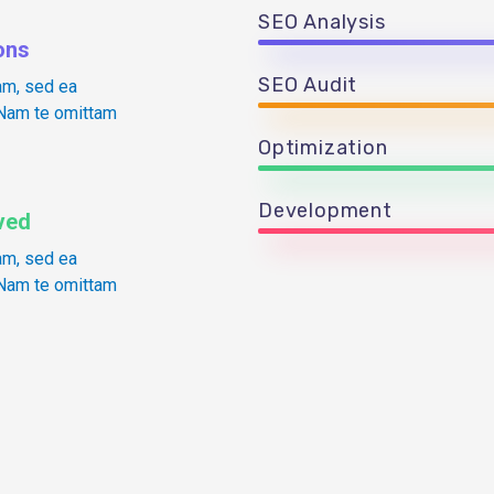
SEO Analysis
ons
SEO Audit
am, sed ea
Nam te omittam
Optimization
Development
ved
am, sed ea
Nam te omittam