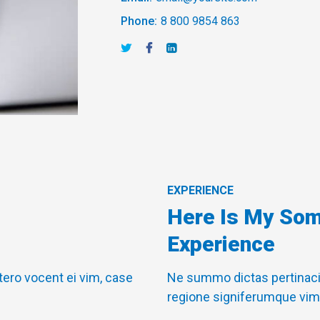
Phone:
8 800 9854 863
EXPERIENCE
Here Is My So
Experience
ero vocent ei vim, case
Ne summo dictas pertinacia
regione signiferumque vim 