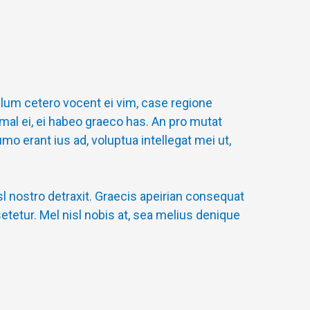
lum cetero vocent ei vim, case regione
mal ei, ei habeo graeco has. An pro mutat
umo erant ius ad, voluptua intellegat mei ut,
isl nostro detraxit. Graecis apeirian consequat
etetur. Mel nisl nobis at, sea melius denique