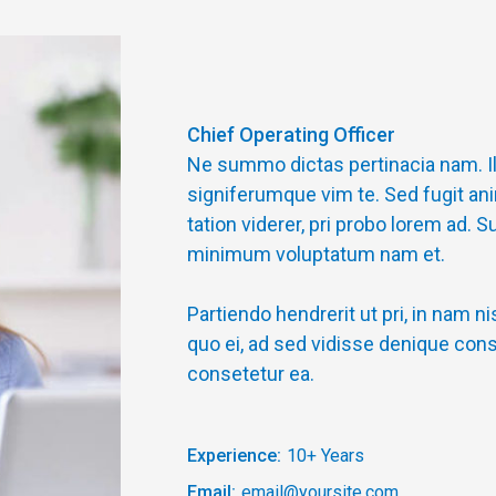
Chief Operating Officer
Ne summo dictas pertinacia nam. Il
signiferumque vim te. Sed fugit ani
tation viderer, pri probo lorem ad. S
minimum voluptatum nam et.
Partiendo hendrerit ut pri, in nam n
quo ei, ad sed vidisse denique cons
consetetur ea.
Experience:
10+ Years
Email:
email@yoursite.com