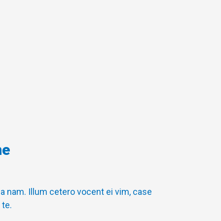
me
 nam. Illum cetero vocent ei vim, case
te.