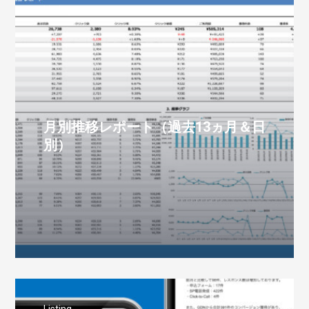
Listing
月別推移レポート（過去13ヵ月＆日
別）
Listing